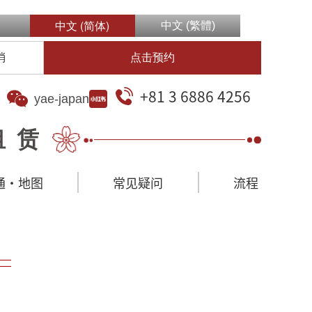
中文 (简体)
中文 (繁體)
消
点击预约
+81 3 6886 4256
yae-japan
租赁
通·地图
常见疑问
流程