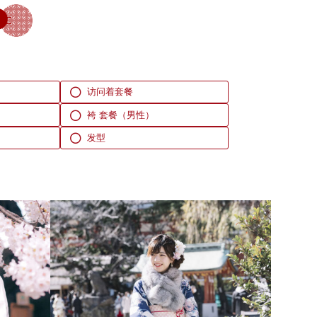
访问着套餐
袴 套餐（男性）
发型