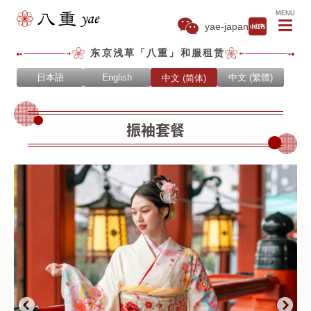
MENU
yae-japan
东京浅草「八重」和服租赁
中文 (简体)
日本語
English
中文 (繁體)
振袖套餐