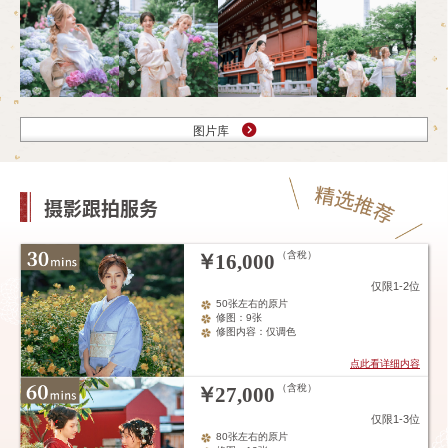
图片库
摄影跟拍服务
（含稅）
￥
16,000
仅限1-2位
50张左右的原片
修图：9张
修图内容：仅调色
点此看详细内容
（含稅）
￥
27,000
仅限1-3位
80张左右的原片