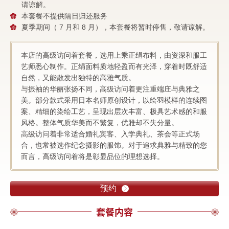
请谅解。
本套餐不提供隔日归还服务
夏季期间（ 7 月和 8 月），本套餐将暂时停售，敬请谅解。
本店的高级访问着套餐，选用上乘正绢布料，由资深和服工
艺师悉心制作。正绢面料质地轻盈而有光泽，穿着时既舒适
自然，又能散发出独特的高雅气质。
与振袖的华丽张扬不同，高级访问着更注重端庄与典雅之
美。部分款式采用日本名师原创设计，以绘羽模样的连续图
案、精细的染绘工艺，呈现出层次丰富、极具艺术感的和服
风格。整体气质华美而不繁复，优雅却不失分量。
高级访问着非常适合婚礼宾客、入学典礼、茶会等正式场
合，也常被选作纪念摄影的服饰。对于追求典雅与精致的您
而言，高级访问着将是彰显品位的理想选择。
预约
套餐内容