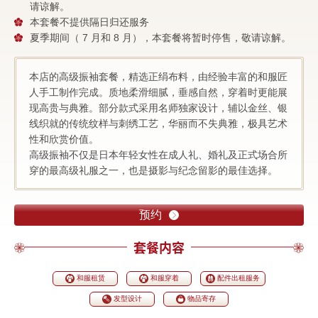
请谅解。
本套餐不提供隔日归还服务
夏季期间（ 7 月和 8 月），本套餐将暂时停售，敬请谅解。
本店的高级振袖套餐，精选正绢布料，由经验丰富的和服匠
人手工制作完成。质地柔滑细腻，垂感自然，穿着时更能展
现高贵与典雅。部分款式采用名师独家设计，辅以金丝、银
线织就的传统纹样与刺绣工艺，华丽而不失典雅，极具艺术
性和欣赏价值。
高级振袖不仅是日本年轻女性在成人礼、婚礼及正式场合所
穿的最高级礼服之一，也是摄影与纪念留影的最佳选择。
预约
套餐内容
和服租赁
和服穿着
配件出租服务
发型设计
物品寄存