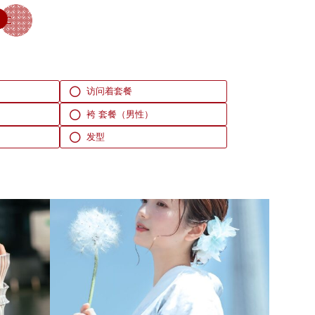
访问着套餐
袴 套餐（男性）
发型