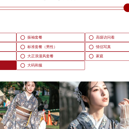
振袖套餐
高级访问着
标准套餐（男性）
情侣写真
大正浪漫风套餐
家庭
大码和服