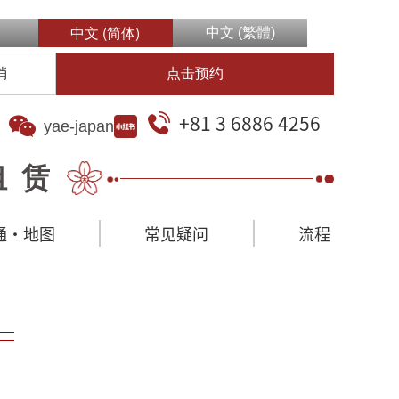
中文 (简体)
中文 (繁體)
消
点击预约
+81 3 6886 4256
yae-japan
租赁
通·地图
常见疑问
流程