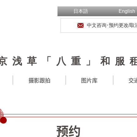
日本語
English
中文咨询･预约更改/取
京浅草「八重」和服
摄影跟拍
图片库
交
预约