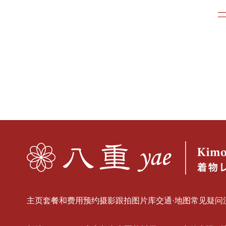
主页
套餐和费用
预约
摄影跟拍
图片库
交通·地图
常见疑问