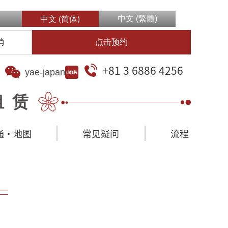
中文 (简体)
中文 (繁體)
消
点击预约
+81 3 6886 4256
yae-japan
租赁
通·地图
常见疑问
流程