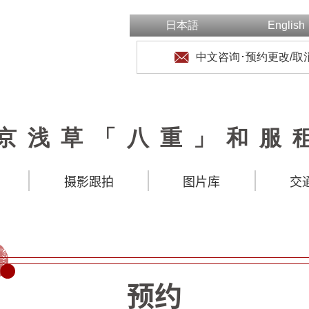
日本語
English
中文咨询･预约更改/取
京浅草「八重」和服
摄影跟拍
图片库
交
预约