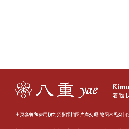
主页
套餐和费用
预约
摄影跟拍
图片库
交通·地图
常见疑问