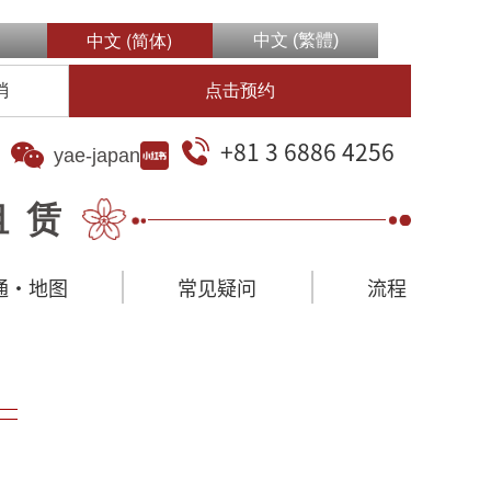
中文 (简体)
中文 (繁體)
消
点击预约
+81 3 6886 4256
yae-japan
租赁
通·地图
常见疑问
流程