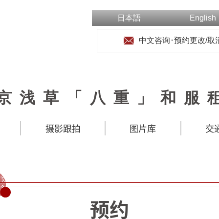
日本語
English
中文咨询･预约更改/取
京浅草「八重」和服
摄影跟拍
图片库
交
预约