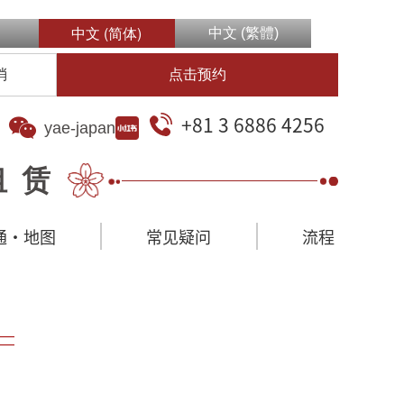
中文 (简体)
中文 (繁體)
消
点击预约
+81 3 6886 4256
yae-japan
租赁
通·地图
常见疑问
流程