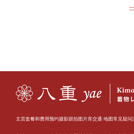
主页
套餐和费用
预约
摄影跟拍
图片库
交通·地图
常见疑问