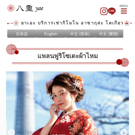
MENU
ยาเอะ บริการเช่ากิโมโน อาซากุสะ โตเกียว
日本語
English
中文 (简体)
中文 (繁體)
แพลนฟูริโซเดะผ้าไหม