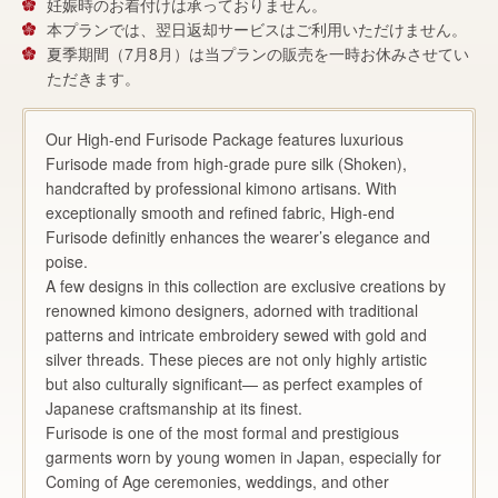
妊娠時のお着付けは承っておりません。
本プランでは、翌日返却サービスはご利用いただけません。
夏季期間（7月8月）は当プランの販売を一時お休みさせてい
ただきます。
Our High-end Furisode Package features luxurious
Furisode made from high-grade pure silk (Shoken),
handcrafted by professional kimono artisans. With
exceptionally smooth and refined fabric, High-end
Furisode definitly enhances the wearer’s elegance and
poise.
A few designs in this collection are exclusive creations by
renowned kimono designers, adorned with traditional
patterns and intricate embroidery sewed with gold and
silver threads. These pieces are not only highly artistic
but also culturally significant— as perfect examples of
Japanese craftsmanship at its finest.
Furisode is one of the most formal and prestigious
garments worn by young women in Japan, especially for
Coming of Age ceremonies, weddings, and other