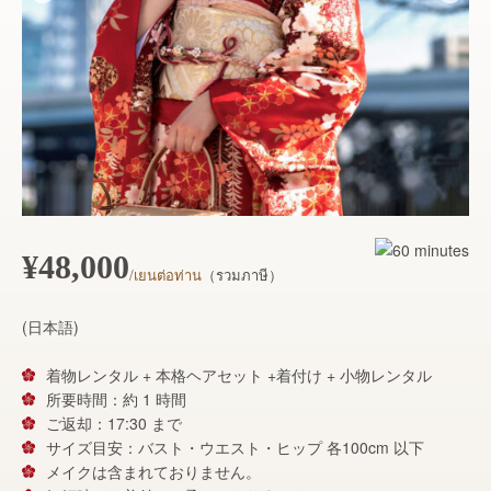
¥48,000
/เยนต่อท่าน
（รวมภาษี）
(日本語)
着物レンタル + 本格ヘアセット +着付け + 小物レンタル
所要時間：約 1 時間
ご返却：17:30 まで
サイズ目安：バスト・ウエスト・ヒップ 各100cm 以下
メイクは含まれておりません。