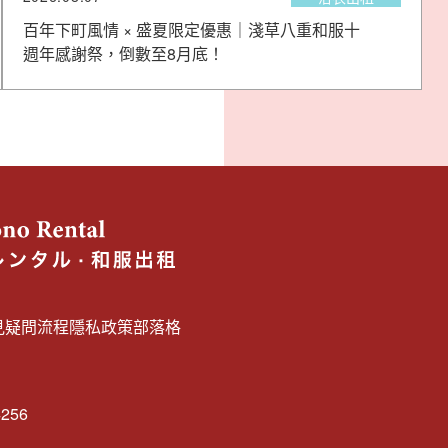
百年下町風情 × 盛夏限定優惠｜淺草八重和服十
週年感謝祭，倒數至8月底！
見疑問
流程
隱私政策
部落格
4256