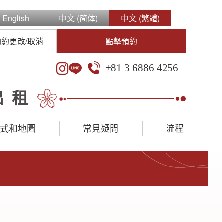
English
中文 (简体)
中文 (繁體)
預約更改/取消
點擊預約
+81 3 6886 4256
出租
方式和地圖
常見疑問
流程