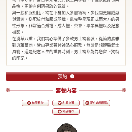
品格，更帶有俐落果敢的氣質。
與一般和服相比，袴在下身加入多層褶裥，步伐間更顯威嚴
與瀟灑。搭配紋付和服或羽織，能完整呈現正式而大方的男
性形象，非常適合婚禮、成人禮、茶會、畢業典禮以及紀念
攝影。
在淺草八重，我們精心準備了多款男士袴套裝，從簡約素雅
到典雅華麗，皆由專業著付師貼心服務。無論是想體驗武士
風範，還是紀念人生的重要時刻，男士袴都能為您留下獨特
的印記。
預約
套餐内容
和服租借
和服穿著
配件出租服務
物品寄存