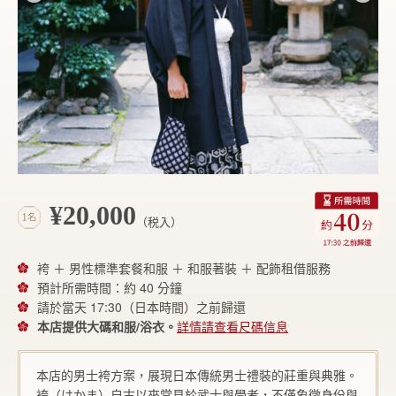
¥20,000
（税入）
袴 ＋ 男性標準套餐和服 ＋ 和服著裝 ＋ 配飾租借服務
預計所需時間：約 40 分鐘
請於當天 17:30（日本時間）之前歸還
本店提供大碼和服/浴衣。
詳情請查看尺碼信息
本店的男士袴方案，展現日本傳統男士禮裝的莊重與典雅。
袴（はかま）自古以來常見於武士與學者，不僅象徵身份與