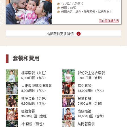
100張左右的原片
修圖：18張
修圖內容：調色，臉部精修，以自然為主
點此看詳細內容
攝影跟拍更多詳情
套餐和費用
標準套餐（女性）
夢幻公主浴衣套餐
6,900日圓（含稅）
8,900日圓（含稅）
大正浪漫風和服套餐
情侣套餐
8,900日圓（含稅）
13,000日圓（含稅）
標準套餐（男性）
兒童套餐
6,600日圓（含稅）
5,900日圓（含稅）
振袖套餐
高級振袖
30,000日圓（含稅）
48,000日圓（含稅）
袴 套餐（男性）
訪問著套餐