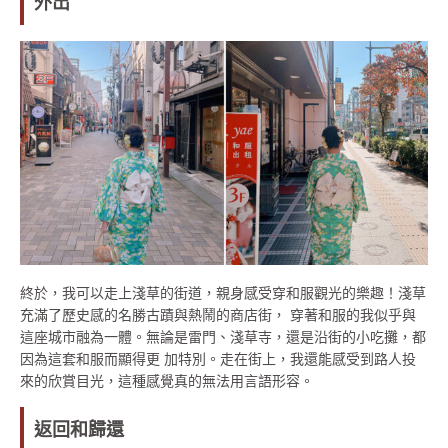
外出
終於，我可以走上淺草的街道，親身感受穿和服觀光的樂趣！淺草
充滿了歷史感的名勝古蹟與熱鬧的商店街， 穿著和服的我似乎與
這座城市融為一體。無論是雷門、淺草寺，還是沿街的小吃攤，都
因為這套和服而顯得更 加特別。走在街上，我還能感受到路人投
來的欣賞目光，這種感覺真的無法用言語形容。
返回和歸還