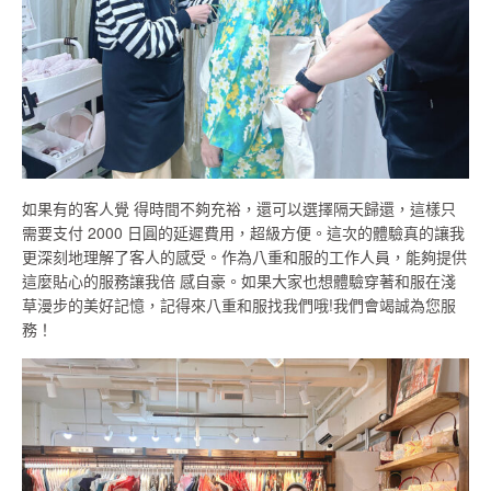
如果有的客人覺 得時間不夠充裕，還可以選擇隔天歸還，這樣只
需要支付 2000 日圓的延遲費用，超級方便。這次的體驗真的讓我
更深刻地理解了客人的感受。作為八重和服的工作人員，能夠提供
這麼貼心的服務讓我倍 感自豪。如果大家也想體驗穿著和服在淺
草漫步的美好記憶，記得來八重和服找我們哦!我們會竭誠為您服
務！