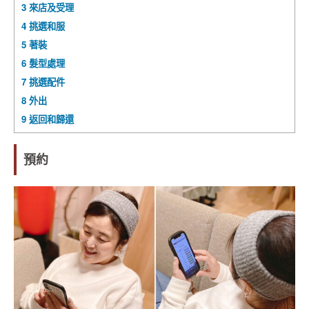
3
來店及受理
4
挑選和服
5
著裝
6
髮型處理
7
挑選配件
8
外出
9
返回和歸還
預約