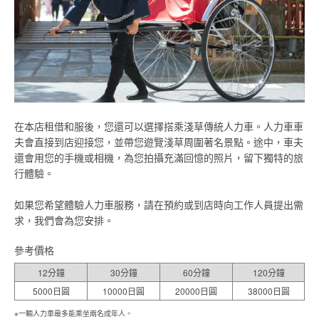
在本店租借和服後，您還可以選擇搭乘淺草傳統人力車。人力車車
夫會直接到店迎接您，並帶您遊覽淺草周圍著名景點。途中，車夫
還會用您的手機或相機，為您拍攝充滿回憶的照片，留下獨特的旅
行體驗。
如果您希望體驗人力車服務，請在預約或到店時向工作人員提出需
求，我們會為您安排。
參考價格
12分鐘
30分鐘
60分鐘
120分鐘
5000日圓
10000日圓
20000日圓
38000日圓
※一輛人力車最多能乘坐兩名成年人。