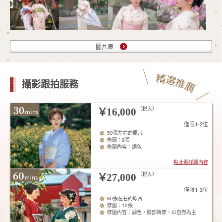
圖片庫
攝影跟拍服務
（税入）
￥
16,000
僅限1-2位
50張左右的原片
修圖：9張
修圖內容：調色
點此看詳細內容
（税入）
￥
27,000
僅限1-3位
80張左右的原片
修圖：12張
修圖內容：調色，臉部精修，以自然為主