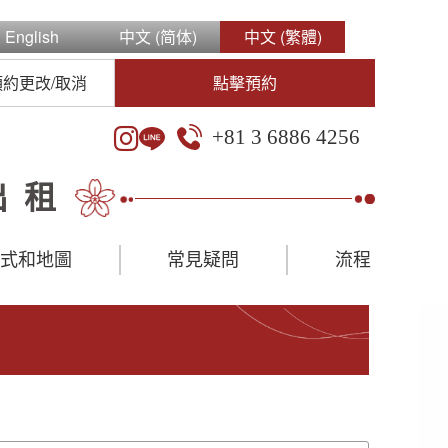
English
中文 (简体)
中文 (繁體)
預約更改/取消
點擊預約
+81 3 6886 4256
出租
方式和地圖
常見疑問
流程