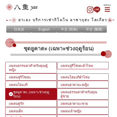
MENU
ยาเอะ บริการเช่ากิโมโน อาซากุสะ โตเกียว
日本語
English
中文 (简体)
中文 (繁體)
ชุดยูคาตะ (เฉพาะช่วงฤดูร้อน)
แพลนธรรมดาสำหรับคุณผู้
แพลนฟูริโซเดะผ้าไหม
หญิง
แพลนฟูริโซเดะ
แพลนโฮมงกิผ้าไหม
แพลนโฮมงกิ
แพลนฮาคามะหญิง
ชุดยูคาตะ (เฉพาะช่วงฤดู
แพลนธรรมดาสำหรับคุณ
ร้อน)
ผู้ชาย
แพลนคู่รัก
แพลนฮาคามะชาย
แพลนเด็ก
แพลนเจ้าหญิง