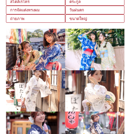
สไตล์เรโทร
ตระกูล
การจัดแต่งทรงผม
วันฝนตก
ถ่ายภาพ
ขนาดใหญ่