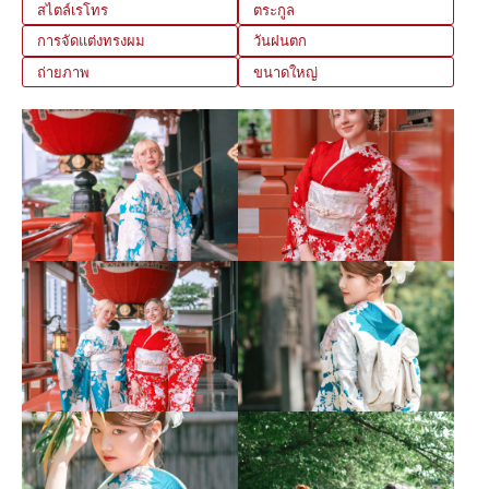
สไตล์เรโทร
ตระกูล
การจัดแต่งทรงผม
วันฝนตก
ถ่ายภาพ
ขนาดใหญ่