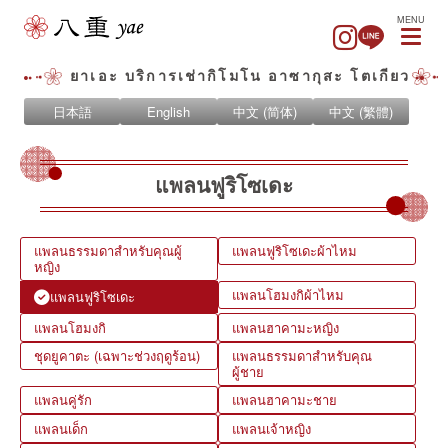
MENU
ยาเอะ บริการเช่ากิโมโน อาซากุสะ โตเกียว
日本語
English
中文 (简体)
中文 (繁體)
แพลนฟูริโซเดะ
แพลนธรรมดาสำหรับคุณผู้
แพลนฟูริโซเดะผ้าไหม
หญิง
แพลนโฮมงกิผ้าไหม
แพลนฟูริโซเดะ
แพลนโฮมงกิ
แพลนฮาคามะหญิง
ชุดยูคาตะ (เฉพาะช่วงฤดูร้อน)
แพลนธรรมดาสำหรับคุณ
ผู้ชาย
แพลนคู่รัก
แพลนฮาคามะชาย
แพลนเด็ก
แพลนเจ้าหญิง