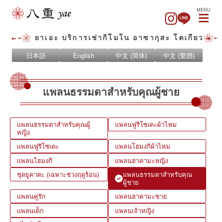
MENU
ยาเอะ บริการเช่ากิโมโน อาซากุสะ โตเกียว
日本語
English
中文 (简体)
中文 (繁體)
แพลนธรรมดาสำหรับคุณผู้ชาย
แพลนธรรมดาสำหรับคุณผู้
แพลนฟูริโซเดะผ้าไหม
หญิง
แพลนฟูริโซเดะ
แพลนโฮมงกิผ้าไหม
แพลนโฮมงกิ
แพลนฮาคามะหญิง
ชุดยูคาตะ (เฉพาะช่วงฤดูร้อน)
แพลนธรรมดาสำหรับคุณ
ผู้ชาย
แพลนคู่รัก
แพลนฮาคามะชาย
แพลนเด็ก
แพลนเจ้าหญิง