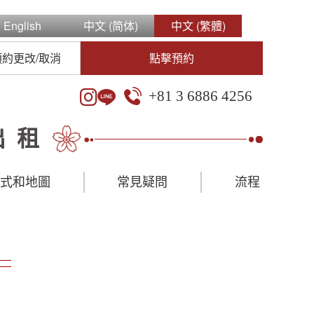
English
中文 (简体)
中文 (繁體)
預約更改/取消
點擊預約
+81 3 6886 4256
出租
方式和地圖
常見疑問
流程