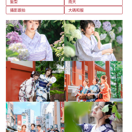
髮型
雨天
攝影跟拍
大碼和服