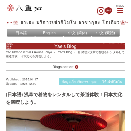
MENU
ยาเอะ บริการเช่ากิโมโน อาซากุสะ โตเกียว
日本語
English
中文 (简体)
中文 (繁體)
Yae's Blog
Yae Kimono rental Asakusa Tokyo
Yae's Blog
(日本語) 浅草で着物をレンタルして
茶道体験！日本文化を満喫しよう。
Blogs content
Published：2025.01.17
ข้อมูลเกี่ยวกับอาซากุสะ
ให้เช่ากิโมโน
Updated：2025.12.19
(日本語) 浅草で着物をレンタルして茶道体験！日本文化
を満喫しよう。