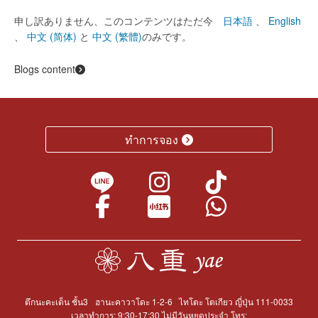
申し訳ありません、このコンテンツはただ今
日本語
、
English
、
中文 (简体)
と
中文 (繁體)
のみです。
Blogs content
ทำการจอง
ตึกนะคะเด็น ชั้น3
ฮานะคาวาโดะ 1-2-6
ไทโตะ โตเกียว ญี่ปุ่น 111-0033
เวลาทำการ: 9:30-17:30 ไม่มีวันหยุดประจำ โทร: