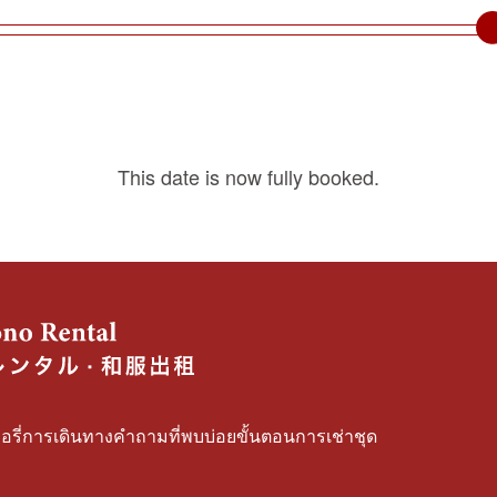
This date is now fully booked.
รี่
การเดินทาง
คำถามที่พบบ่อย
ขั้นตอนการเช่าชุด