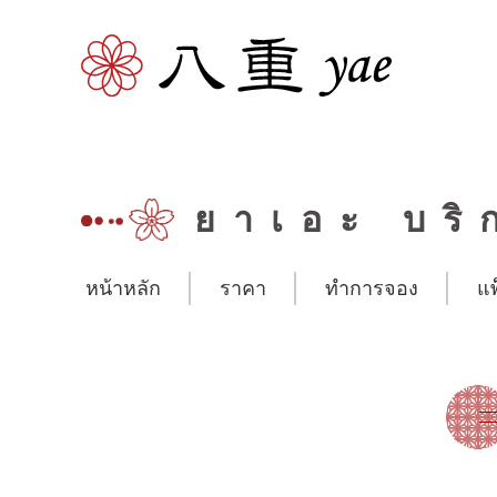
ยาเอะ บริ
หน้าหลัก
ราคา
ทำการจอง
แพ