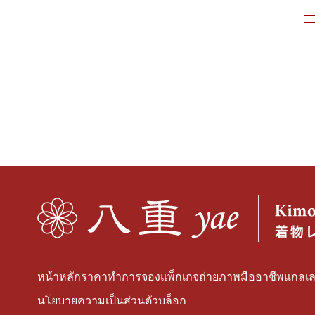
หน้าหลัก
ราคา
ทำการจอง
แพ็กเกจถ่ายภาพมืออาชีพ
แกลเลอ
นโยบายความเป็นส่วนตัว
บล็อก