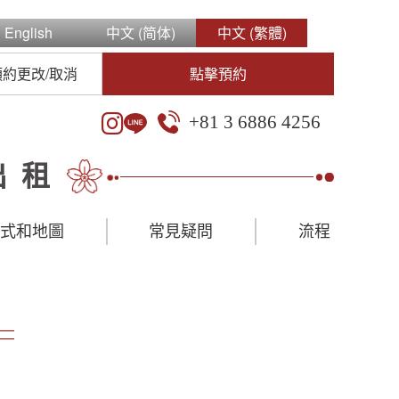
English
中文 (简体)
中文 (繁體)
預約更改/取消
點擊預約
+81 3 6886 4256
出租
方式和地圖
常見疑問
流程