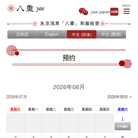
MENU
yae-japan
东京浅草「八重」和服租赁
中文 (简体)
日本語
English
中文 (繁體)
预约
2026年08月
2026年07月
2026年09月 >
星期日
星期一
星期二
星期三
星期四
星期五
星期六
1
不可预约
2
3
4
5
6
7
8