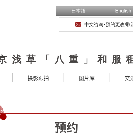
日本語
English
中文咨询･预约更改/取
京浅草「八重」和服
摄影跟拍
图片库
交
预约