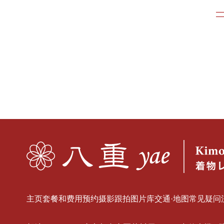
主页
套餐和费用
预约
摄影跟拍
图片库
交通·地图
常见疑问