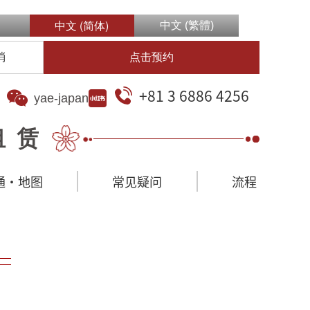
中文 (简体)
中文 (繁體)
消
点击预约
+81 3 6886 4256
yae-japan
租赁
通·地图
常见疑问
流程