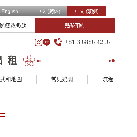
English
中文 (简体)
中文 (繁體)
預約更改/取消
點擊預約
+81 3 6886 4256
出租
方式和地圖
常見疑問
流程