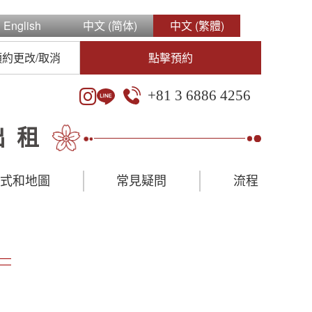
English
中文 (简体)
中文 (繁體)
預約更改/取消
點擊預約
+81 3 6886 4256
出租
方式和地圖
常見疑問
流程