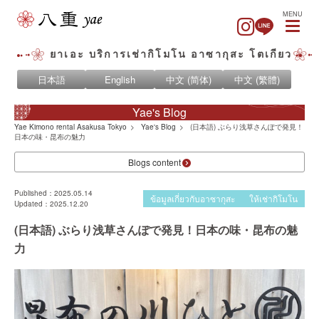
MENU
ยาเอะ บริการเช่ากิโมโน อาซากุสะ โตเกียว
日本語
English
中文 (简体)
中文 (繁體)
Yae's Blog
Yae Kimono rental Asakusa Tokyo
Yae's Blog
(日本語) ぶらり浅草さんぽで発見！
日本の味・昆布の魅力
Blogs content
Published：2025.05.14
ข้อมูลเกี่ยวกับอาซากุสะ
ให้เช่ากิโมโน
Updated：2025.12.20
(日本語) ぶらり浅草さんぽで発見！日本の味・昆布の魅
力