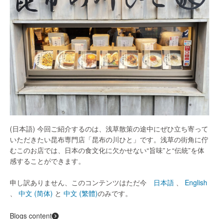
(日本語) 今回ご紹介するのは、浅草散策の途中にぜひ立ち寄って
いただきたい昆布専門店「昆布の川ひと」です。浅草の街角に佇
むこのお店では、日本の食文化に欠かせない“旨味”と“伝統”を体
感することができます。
申し訳ありません、このコンテンツはただ今
日本語
、
English
、
中文 (简体)
と
中文 (繁體)
のみです。
Blogs content