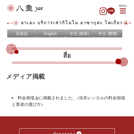
MENU
ยาเอะ บริการเช่ากิโมโน อาซากุสะ โตเกียว
日本語
English
中文 (简体)
中文 (繁體)
สื่อ
メディア掲載
料金相場.jpに掲載されました。<浴衣レンタルの料金相場
と業者の選び方>
ทำการจอง